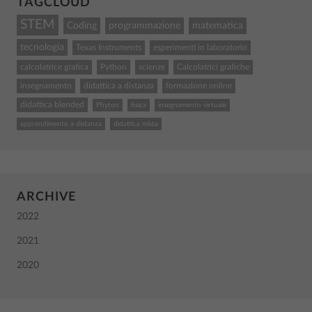
TAGCLOUD
STEM
Coding
programmazione
matematica
tecnologia
Texas Instruments
esperimenti in laboratorio
calcolatrice grafica
Python
scienze
Calcolatrici grafiche
insegnamento
didattica a distanza
formazione online
didattica blended
Phyton
fisica
insegnamento virtuale
apprendimento a distanza
didattica mista
ARCHIVE
2022
2021
2020