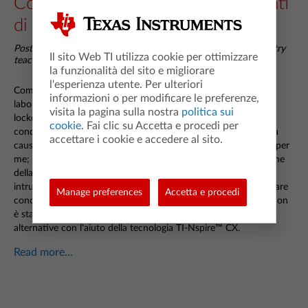
Come ho lavorato sugli esperimenti
di laboratorio durante il lockdown
Posted 18 March 2021 by Fernanda Neri, physics and chemistry
Il sito Web TI utilizza cookie per ottimizzare
teacher, Escola Secundária de Amares, Portugal
la funzionalità del sito e migliorare
l'esperienza utente. Per ulteriori
Come possono i miei studenti lavorare sugli esperimenti di
informazioni o per modificare le preferenze,
laboratorio obbligatori nel curriculum portoghese durante il
visita la pagina sulla nostra
politica sui
lockdown? In qualità di insegnante di fisica e chimica, vorrei
cookie
. Fai clic su Accetta e procedi per
condividere le mie esperienze sul passaggio alle lezioni virtuali a
accettare i cookie e accedere al sito.
causa della pandemia globale. Imparare facendo è importante per
me; è così che gli studenti acquisiscono una reale comprensione
della fisica e della chimica. Quando ne ho la possibilità, mi
intrufolo in un laboratorio per usare esempi pratici e per spiegare
Manage preferences
Accetta e procedi
concetti scientifici, anche durante le lezioni normali. Quando non
è stato possibile a causa del lockdown, ho lavorato a soluzioni
alternative con l'aiuto della tecnologia TI-Nspire™ CX.
Read more...