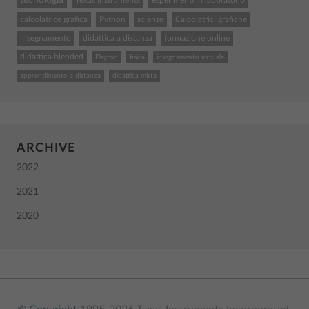
Texas Instruments
esperimenti in laboratorio
calcolatrice grafica
Python
scienze
Calcolatrici grafiche
insegnamento
didattica a distanza
formazione online
didattica blended
Phyton
fisica
insegnamento virtuale
apprendimento a distanza
didattica mista
ARCHIVE
2022
2021
2020