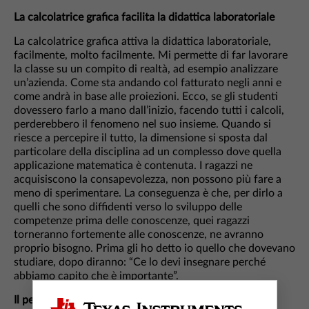
La calcolatrice grafica facilita la didattica laboratoriale
La calcolatrice grafica attiva la didattica laboratoriale,
facilmente, molto facilmente. Mi permette di far lavorare
la classe su un compito di realtà, ad esempio analizzare
un’azienda. Come sta andando col fatturato negli anni e
come andrà in base alle proiezioni. Ecco, se gli studenti
dovessero farlo a mano dall’inizio, facendo tutti i calcoli,
perderebbero il fenomeno nel suo insieme. Quando si
riesce a percepire il tutto, la dimensione si sposta dal
particolare della disciplina ad un complesso dove quella
applicazione matematica è contenuta. I ragazzi ne
acquisiscono la consapevolezza, non possono più fare a
meno di sperimentare. La conseguenza è che, per dirlo a
quelli che sono diffidenti verso lo sviluppo delle
competenze prima delle conoscenze, quei ragazzi
torneranno fortemente alle conoscenze, ne avranno
proprio bisogno. Prima gli ho detto io quello che dovevano
studiare, dopo diranno: “Ce lo devi insegnare perché
abbiamo capito che è importante”.
Il pensiero computazionale attiva la creatività