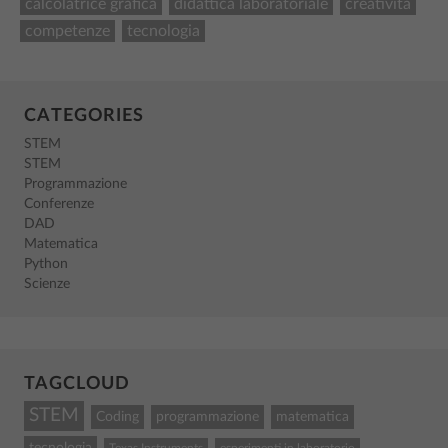
calcolatrice grafica
didattica laboratoriale
creatività
competenze
tecnologia
CATEGORIES
STEM
STEM
Programmazione
Conferenze
DAD
Matematica
Python
Scienze
TAGCLOUD
STEM
Coding
programmazione
matematica
tecnologia