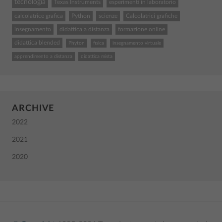
tecnologia
Texas Instruments
esperimenti in laboratorio
calcolatrice grafica
Python
scienze
Calcolatrici grafiche
insegnamento
didattica a distanza
formazione online
didattica blended
Phyton
fisica
insegnamento virtuale
apprendimento a distanza
didattica mista
ARCHIVE
2022
2021
2020