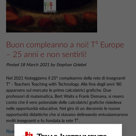
Buon compleanno a noi! T³ Europe
– 25 anni e non sentirli!
Posted 18 March 2021 by Stephan Griebel
Nel 2021 festeggiamo il 25° compleanno della rete di insegnanti
T³ - Teachers Teaching with Technology. Alla fine degli anni '80
apparvero sul mercato le prime calcolatrici grafiche. Due
professori di matematica, Bert Waits e Frank Demana, si resero
conto che il vero potenziale delle calcolatrici grafiche risiedeva
nelle opportunità educative. Nel giro di un decennio le nuove
opportunità didattiche che si stavano delineando entusiasmarono
molti insegnanti e fu fondata la rete T³.
Read more...