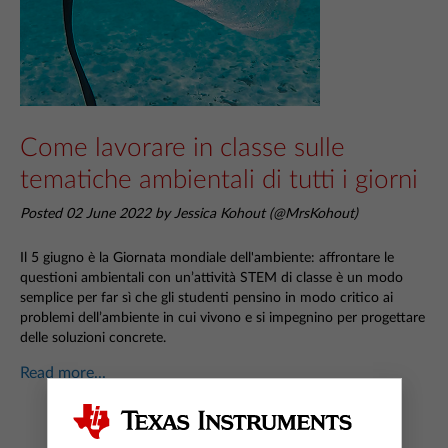
Come lavorare in classe sulle
tematiche ambientali di tutti i giorni
Posted 02 June 2022 by Jessica Kohout (@MrsKohout)
Il 5 giugno è la Giornata mondiale dell'ambiente: affrontare le
questioni ambientali con un’attività STEM di classe è un modo
semplice per far sì che gli studenti pensino in modo critico ai
problemi dell’ambiente in cui
vivono e si impegnino per progettare
delle soluzioni concrete.
Read more...