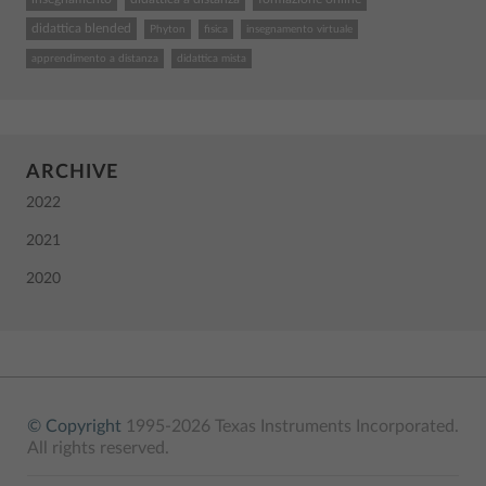
didattica blended
Phyton
fisica
insegnamento virtuale
apprendimento a distanza
didattica mista
ARCHIVE
2022
2021
2020
© Copyright
1995-2026 Texas Instruments Incorporated.
All rights reserved.