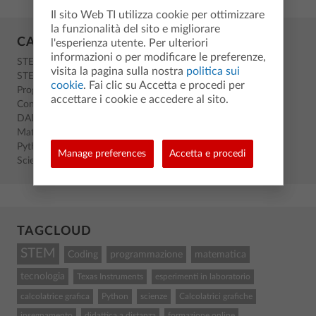
Il sito Web TI utilizza cookie per ottimizzare
la funzionalità del sito e migliorare
CATEGORIES
l'esperienza utente. Per ulteriori
informazioni o per modificare le preferenze,
STEM
visita la pagina sulla nostra
politica sui
STEM
cookie
. Fai clic su Accetta e procedi per
Programmazione
accettare i cookie e accedere al sito.
Conferenze
DAD
Matematica
Python
Manage preferences
Accetta e procedi
Scienze
TAGCLOUD
STEM
Coding
programmazione
matematica
tecnologia
Texas Instruments
esperimenti in laboratorio
calcolatrice grafica
Python
scienze
Calcolatrici grafiche
insegnamento
didattica a distanza
formazione online