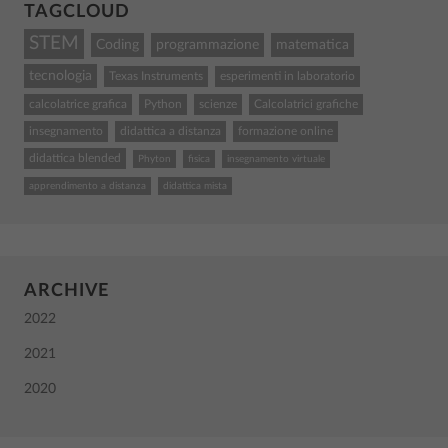
TAGCLOUD
STEM
Coding
programmazione
matematica
tecnologia
Texas Instruments
esperimenti in laboratorio
calcolatrice grafica
Python
scienze
Calcolatrici grafiche
insegnamento
didattica a distanza
formazione online
didattica blended
Phyton
fisica
insegnamento virtuale
apprendimento a distanza
didattica mista
ARCHIVE
2022
2021
2020