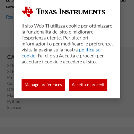
colpito dal commento di uno studente: “Dal vivo non sembri così
severo come online.”
Read more...
Il sito Web TI utilizza cookie per ottimizzare
la funzionalità del sito e migliorare
l'esperienza utente. Per ulteriori
informazioni o per modificare le preferenze,
visita la pagina sulla nostra
politica sui
cookie
. Fai clic su Accetta e procedi per
CATEGORIES
accettare i cookie e accedere al sito.
STEM
STEM
Programmazione
Conferenze
Manage preferences
Accetta e procedi
DAD
Matematica
Python
Scienze